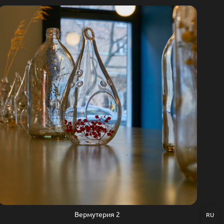
Вермутерия 2
RU